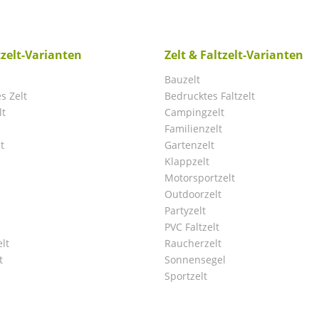
tzelt-Varianten
Zelt & Faltzelt-Varianten
Bauzelt
s Zelt
Bedrucktes Faltzelt
lt
Campingzelt
Familienzelt
t
Gartenzelt
Klappzelt
Motorsportzelt
Outdoorzelt
Partyzelt
PVC Faltzelt
lt
Raucherzelt
t
Sonnensegel
Sportzelt