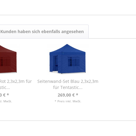
Kunden haben sich ebenfalls angesehen
ot 2,3x2,3m für
Seitenwand-Set Blau 2,3x2,3m
tic...
für Tentastic...
0 € *
269,00 € *
kl. MwSt.
* Preis inkl. MwSt.