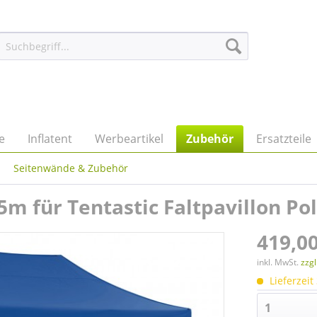
e
Inflatent
Werbeartikel
Zubehör
Ersatzteile
Seitenwände & Zubehör
m für Tentastic Faltpavillon Po
419,00
inkl. MwSt.
zzg
Lieferzeit