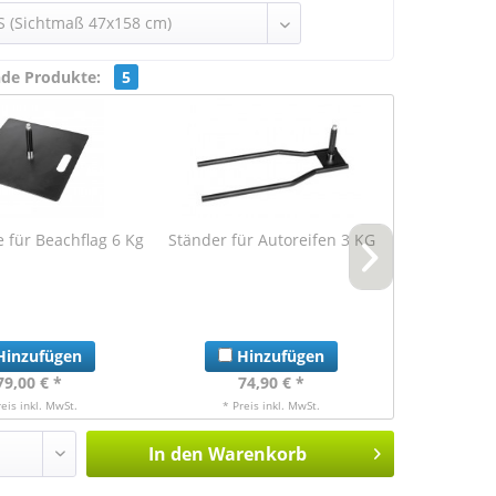
nde Produkte:
5
 für Beachflag 6 Kg
Ständer für Autoreifen 3 KG
Bodendübel
Be
inzufügen
Hinzufügen
Hi
79,00 € *
74,90 € *
ab 
reis inkl. MwSt.
* Preis inkl. MwSt.
* Pre
In den
Warenkorb