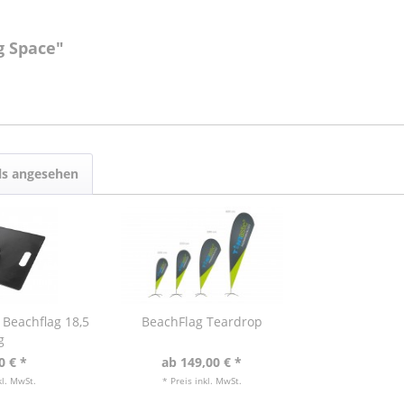
g Space"
ls angesehen
 Beachflag 18,5
BeachFlag Teardrop
g
0 € *
ab 149,00 € *
kl. MwSt.
* Preis inkl. MwSt.