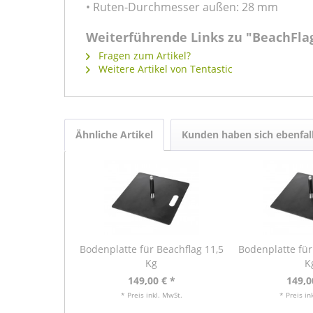
• Ruten-Durchmesser außen: 28 mm
Weiterführende Links zu "BeachFla
Fragen zum Artikel?
Weitere Artikel von Tentastic
Ähnliche Artikel
Kunden haben sich ebenfal
Bodenplatte für Beachflag 11,5
Bodenplatte für
Kg
K
149,00 € *
149,0
* Preis inkl. MwSt.
* Preis in