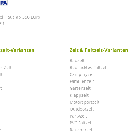
rei Haus ab 350 Euro
d).
tzelt-Varianten
Zelt & Faltzelt-Varianten
Bauzelt
s Zelt
Bedrucktes Faltzelt
lt
Campingzelt
Familienzelt
t
Gartenzelt
Klappzelt
Motorsportzelt
Outdoorzelt
Partyzelt
PVC Faltzelt
lt
Raucherzelt