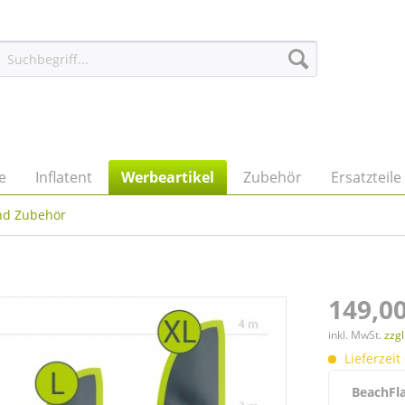
e
Inflatent
Werbeartikel
Zubehör
Ersatzteile
nd Zubehör
149,00
inkl. MwSt.
zzg
Lieferzeit
BeachFla