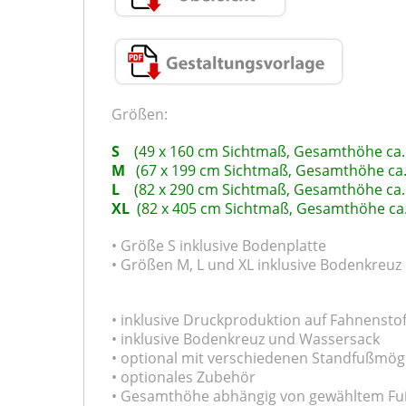
Größen:
S
(49 x 160 cm Sichtmaß,
Gesamthöhe
ca
M
(67 x 199 cm Sichtmaß,
Gesamthöhe
ca
L
(82 x 290 cm Sichtmaß,
Gesamthöhe
ca
XL
(82 x 405 cm Sichtmaß,
Gesamthöhe
ca
• Größe S inklusive Bodenplatte
• Größen M, L und XL inklusive Bodenkreuz
• inklusive Druckproduktion auf Fahnenst
• inklusive Bodenkreuz und Wassersack
• optional mit verschiedenen Standfußmögl
• optionales Zubehör
• Gesamthöhe abhängig von gewähltem Fuß 