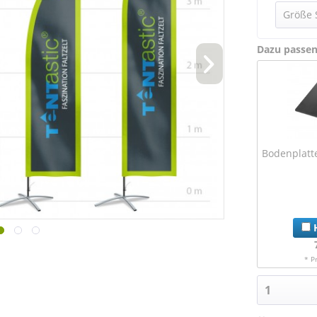
Dazu passe
Bodenplatte
H
* P