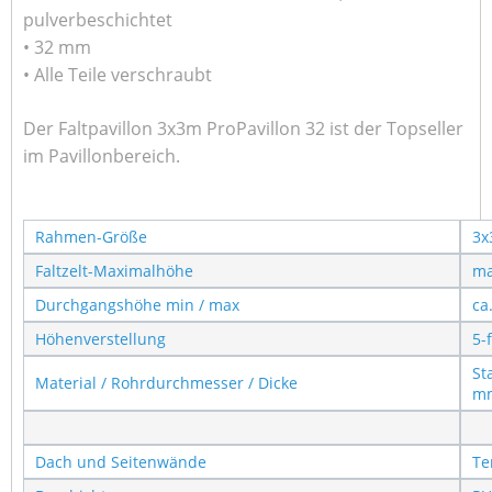
pulverbeschichtet
• 32 mm
• Alle Teile verschraubt
Der Faltpavillon 3x3m ProPavillon 32 ist der Topseller
im Pavillonbereich.
Rahmen-Größe
3x
Faltzelt-Maximalhöhe
ma
Durchgangshöhe min / max
ca
Höhenverstellung
5-
St
Material / Rohrdurchmesser / Dicke
m
Dach und Seitenwände
Te