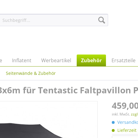
e
Inflatent
Werbeartikel
Zubehör
Ersatzteile
Seitenwände & Zubehör
x6m für Tentastic Faltpavillon 
459,00
inkl. MwSt.
zzg
Versandkos
Lieferzeit