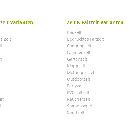
tzelt-Varianten
Zelt & Faltzelt-Varianten
Bauzelt
s Zelt
Bedrucktes Faltzelt
lt
Campingzelt
Familienzelt
t
Gartenzelt
Klappzelt
Motorsportzelt
Outdoorzelt
Partyzelt
PVC Faltzelt
lt
Raucherzelt
t
Sonnensegel
Sportzelt