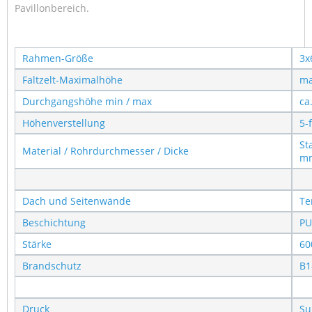
Pavillonbereich.
Rahmen-Größe
3x
Faltzelt-Maximalhöhe
ma
Durchgangshöhe min / max
ca
Höhenverstellung
5-
St
Material / Rohrdurchmesser / Dicke
m
Dach und Seitenwände
Te
Beschichtung
PU
Stärke
60
Brandschutz
B1
Druck
Su