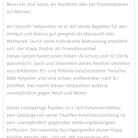
Besucher und Gäste, als Marktzelt oder bei Präsentationen
auf Messen.
Als robuster Faltpavillon ist er der ideale Begleiter für den
Verkauf und ebenso gut geeignet als Messezelt oder
Werbezelt. Durch seine individuelle Bedruckung empfiehlt
sich der Klapp Pavilon als Promotionartikel.
Dieses Faltzelt bietet einen hohen UV-Schutz und ist 100 %
wasserdicht. Dach und Seitenteile dieses Pavillion bestehen
aus reißfestem, PU- und Teflon®-beschichtetem TentaTex
6000 Polyester und sind schwer entflammbar nach B1-
Zertifikat. Das macht diesen Faltpavillion äußerst
unempfindlich gegen Wind und Wetter.
Dieser hochwertige Pavillon ist 5-fach höhenverstellbar.
Sein Gestänge mit seiner Titanflex Pulverbeschichtung ist
sehr unempfindlich gegenüber witterungsbedingten
Einflüssen. Die maximale Durchgangshöhe dieses Klapp
Pavillon beträgt 180 - 210 cm. Wir garantieren die