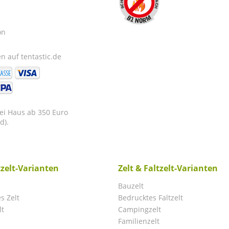
on
n auf tentastic.de
rei Haus ab 350 Euro
d).
tzelt-Varianten
Zelt & Faltzelt-Varianten
Bauzelt
s Zelt
Bedrucktes Faltzelt
lt
Campingzelt
Familienzelt