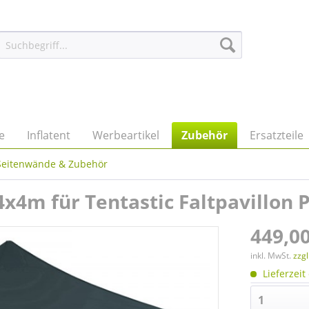
e
Inflatent
Werbeartikel
Zubehör
Ersatzteile
Seitenwände & Zubehör
x4m für Tentastic Faltpavillon 
449,00
inkl. MwSt.
zzg
Lieferzeit