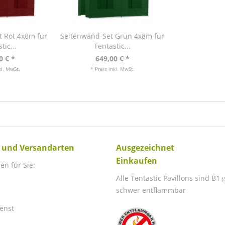
t Rot 4x8m für
Seitenwand-Set Grün 4x8m für
tic...
Tentastic...
0 € *
649,00 € *
kl. MwSt.
* Preis inkl. MwSt.
 und Versandarten
Ausgezeichnet
Einkaufen
en für Sie:
Alle Tentastic Pavillons sind B1
schwer entflammbar
enst