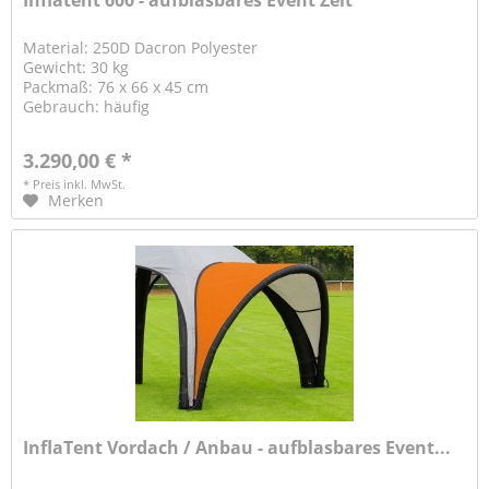
Inflatent 600 - aufblasbares Event Zelt
Material: 250D Dacron Polyester
Gewicht: 30 kg
Packmaß: 76 x 66 x 45 cm
Gebrauch: häufig
3.290,00 € *
* Preis inkl. MwSt.
Merken
InflaTent Vordach / Anbau - aufblasbares Event...