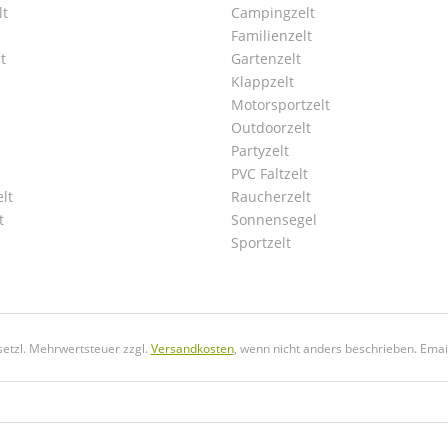
lt
Campingzelt
Familienzelt
t
Gartenzelt
Klappzelt
Motorsportzelt
Outdoorzelt
Partyzelt
PVC Faltzelt
lt
Raucherzelt
t
Sonnensegel
Sportzelt
esetzl. Mehrwertsteuer zzgl.
Versandkosten
, wenn nicht anders beschrieben. Emai