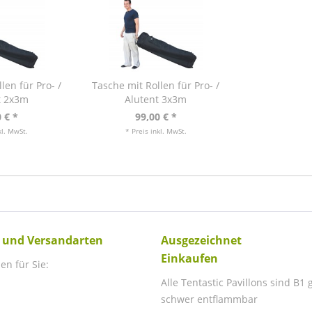
len für Pro- /
Tasche mit Rollen für Pro- /
t 2x3m
Alutent 3x3m
 € *
99,00 € *
kl. MwSt.
* Preis inkl. MwSt.
 und Versandarten
Ausgezeichnet
Einkaufen
en für Sie:
Alle Tentastic Pavillons sind B1
schwer entflammbar