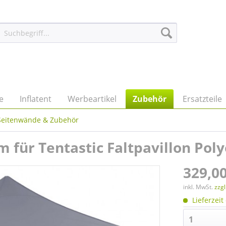
e
Inflatent
Werbeartikel
Zubehör
Ersatzteile
Seitenwände & Zubehör
 für Tentastic Faltpavillon Poly
329,00
inkl. MwSt.
zzg
Lieferzeit