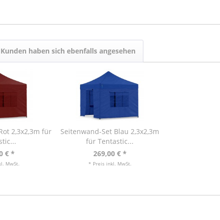
Kunden haben sich ebenfalls angesehen
ot 2,3x2,3m für
Seitenwand-Set Blau 2,3x2,3m
tic...
für Tentastic...
0 € *
269,00 € *
kl. MwSt.
* Preis inkl. MwSt.