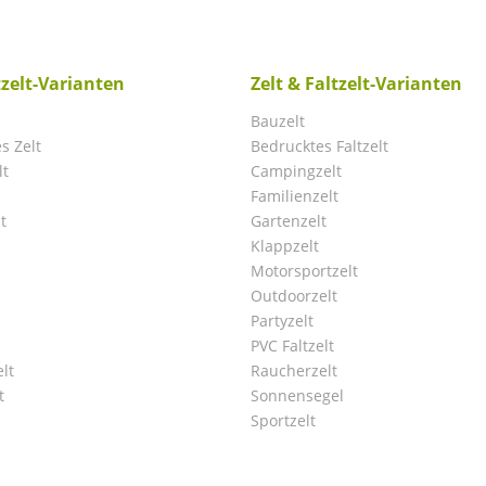
tzelt-Varianten
Zelt & Faltzelt-Varianten
Bauzelt
s Zelt
Bedrucktes Faltzelt
lt
Campingzelt
Familienzelt
t
Gartenzelt
Klappzelt
Motorsportzelt
Outdoorzelt
Partyzelt
PVC Faltzelt
lt
Raucherzelt
t
Sonnensegel
Sportzelt