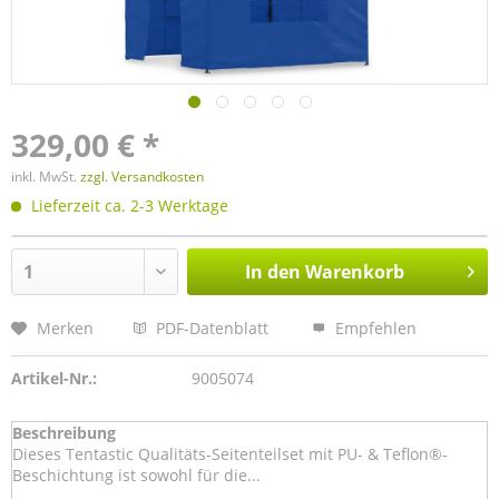
329,00 € *
inkl. MwSt.
zzgl. Versandkosten
Lieferzeit ca. 2-3 Werktage
In den
Warenkorb
Merken
PDF-Datenblatt
Empfehlen
Artikel-Nr.:
9005074
Beschreibung
Dieses Tentastic Qualitäts-Seitenteilset mit PU- & Teflon®-
Beschichtung ist sowohl für die...