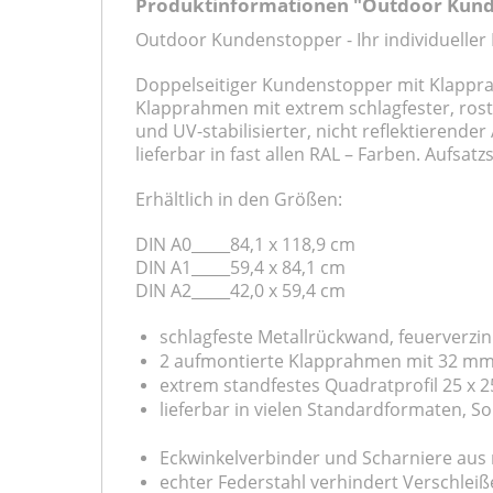
Produktinformationen "Outdoor Kun
Outdoor Kundenstopper - Ihr individueller
Doppelseitiger Kundenstopper mit Klappra
Klapprahmen mit extrem schlagfester, rostf
und UV-stabilisierter, nicht reflektierende
lieferbar in fast allen RAL – Farben. Aufsa
Erhältlich in den Größen:
DIN A0_____84,1 x 118,9 cm
DIN A1_____59,4 x 84,1 cm
DIN A2_____42,0 x 59,4 cm
schlagfeste Metallrückwand, feuerverzin
2 aufmontierte Klapprahmen mit 32 mm – 
extrem standfestes Quadratprofil 25 x 2
lieferbar in vielen Standardformaten, 
Eckwinkelverbinder und Scharniere aus 
echter Federstahl verhindert Verschle