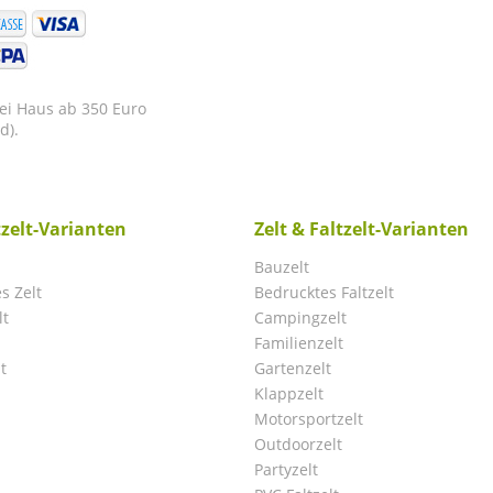
rei Haus ab 350 Euro
d).
tzelt-Varianten
Zelt & Faltzelt-Varianten
Bauzelt
s Zelt
Bedrucktes Faltzelt
lt
Campingzelt
Familienzelt
t
Gartenzelt
Klappzelt
Motorsportzelt
Outdoorzelt
Partyzelt