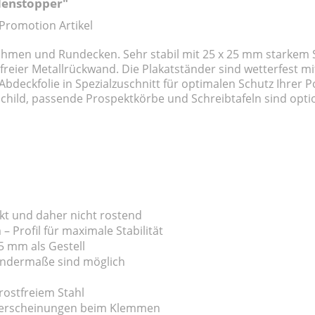
denstopper"
 Promotion Artikel
hmen und Rundecken. Sehr stabil mit 25 x 25 mm starkem 
reier Metallrückwand. Die Plakatständer sind wetterfest mi
r Abdeckfolie in Spezialzuschnitt für optimalen Schutz Ihre
tzschild, passende Prospektkörbe und Schreibtafeln sind optio
kt und daher nicht rostend
Profil für maximale Stabilität
5 mm als Gestell
Sondermaße sind möglich
rostfreiem Stahl
ißerscheinungen beim Klemmen