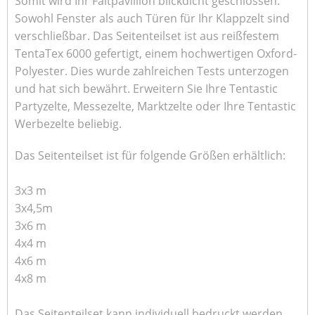
Somit wird Ihr Faltpavillion blickdicht geschlossen.
Sowohl Fenster als auch Türen für Ihr Klappzelt sind
verschließbar. Das Seitenteilset ist aus reißfestem
TentaTex 6000 gefertigt, einem hochwertigen Oxford-
Polyester. Dies wurde zahlreichen Tests unterzogen
und hat sich bewährt.
Erweitern Sie Ihre Tentastic
Partyzelte, Messezelte, Marktzelte oder Ihre Tentastic
Werbezelte beliebig.
Das Seitenteilset ist für folgende Größen erhältlich:
3x3 m
3x4,5m
3x6 m
4x4 m
4x6 m
4x8 m
Das Seitenteilset kann individuell bedruckt werden