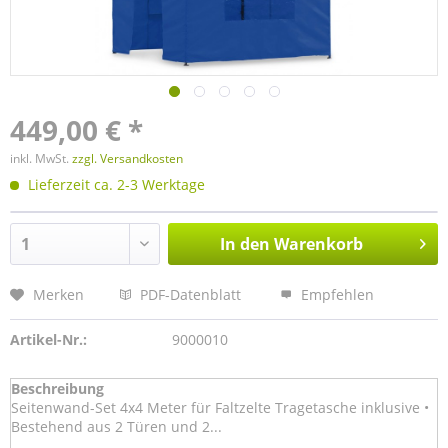
449,00 € *
inkl. MwSt.
zzgl. Versandkosten
Lieferzeit ca. 2-3 Werktage
In den
Warenkorb
Merken
PDF-Datenblatt
Empfehlen
Artikel-Nr.:
9000010
Beschreibung
Seitenwand-Set 4x4 Meter für Faltzelte Tragetasche inklusive •
Bestehend aus 2 Türen und 2...