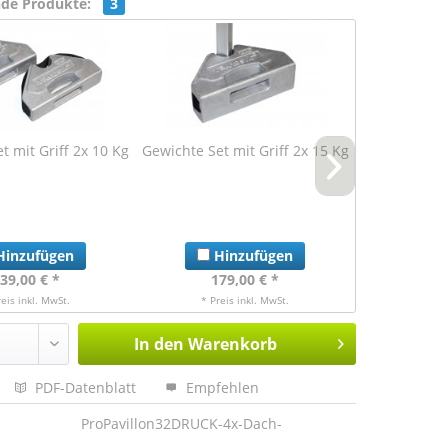
nde Produkte:
3
t mit Griff 2x 10 Kg
Gewichte Set mit Griff 2x 15 Kg
Tasche mit 
Alu
inzufügen
Hinzufügen
Hi
39,00 € *
179,00 € *
99
reis inkl. MwSt.
* Preis inkl. MwSt.
* Pre
In den
Warenkorb
PDF-Datenblatt
Empfehlen
ProPavillon32DRUCK-4x-Dach-