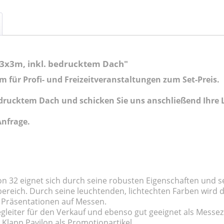
 3x3m, inkl. bedrucktem Dach"
 m für Profi- und Freizeitveranstaltungen zum Set-Preis.
bedrucktem Dach und schicken Sie uns anschließend Ihre 
Anfrage.
llon 32 eignet sich durch seine robusten Eigenschaften und
bereich. Durch seine leuchtenden, lichtechten Farben wird d
i Präsentationen auf Messen.
 Begleiter für den Verkauf und ebenso gut geeignet als Messe
 Klapp Pavilon als Promotionartikel.