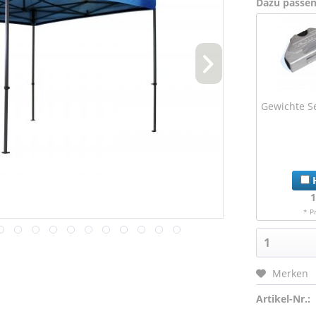
Dazu passe
Gewichte Se
H
1
* P
Merken
Artikel-Nr.: