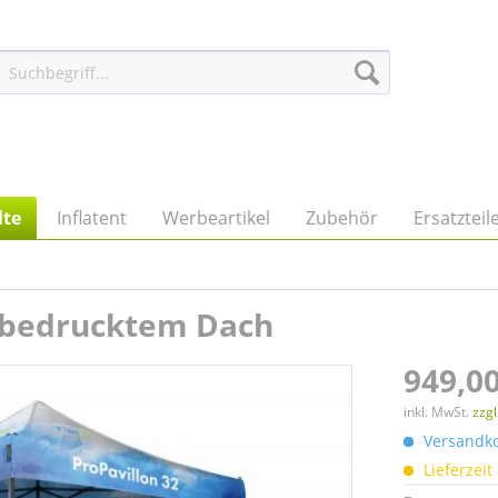
lte
Inflatent
Werbeartikel
Zubehör
Ersatzteil
l. bedrucktem Dach
949,00
inkl. MwSt.
zzg
Versandkos
Lieferzeit