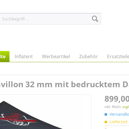
lte
Inflatent
Werbeartikel
Zubehör
Ersatzteil
Pavillon 32 mm mit bedrucktem 
899,00
inkl. MwSt.
zzg
Versandkos
Lieferzeit