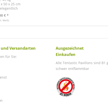
x 50 x 25 cm
elegentlich
00 € *
kl. MwSt.
 und Versandarten
Ausgezeichnet
Einkaufen
en für Sie:
Alle Tentastic Pavillons sind B1
schwer entflammbar
enst
on