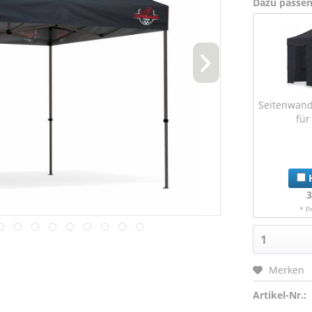
Dazu passe
Seitenwand
für
H
3
* P
Merken
Artikel-Nr.: