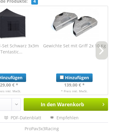
nde Produkte:
4
-Set Schwarz 3x3m
Gewichte Set mit Griff 2x 10 Kg
Gewichte Set 
 Tentastic...
inzufügen
Hinzufügen
Hi
29,00 € *
139,00 € *
17
reis inkl. MwSt.
* Preis inkl. MwSt.
* Pre
In den
Warenkorb
PDF-Datenblatt
Empfehlen
ProPav3x3Racing