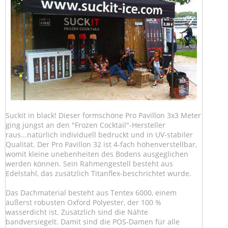
Suckit in black! Dieser formschöne Pro Pavillon 3x3 Meter
ging jüngst an den "Frozen Cocktail"-Hersteller
raus...natürlich individuell bedruckt und in UV-stabiler
Qualität. Der Pro Pavillon 32 ist 4-fach höhenverstellbar,
womit kleine unebenheiten des Bodens ausgeglichen
werden können. Sein Rahmengestell besteht aus
Edelstahl, das zusätzlich Titanflex-beschrichtet wurde.
Das Dachmaterial besteht aus Tentex 6000, einem
äußerst robusten Oxford Polyester, der 100 %
wasserdicht ist. Zusätzlich sind die Nähte
bandversiegelt. Damit sind die POS-Damen für alle