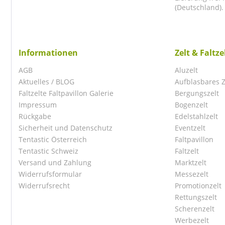
(Deutschland).
Informationen
Zelt & Faltz
AGB
Aluzelt
Aktuelles / BLOG
Aufblasbares Z
Faltzelte Faltpavillon Galerie
Bergungszelt
Impressum
Bogenzelt
Rückgabe
Edelstahlzelt
Sicherheit und Datenschutz
Eventzelt
Tentastic Österreich
Faltpavillon
Tentastic Schweiz
Faltzelt
Versand und Zahlung
Marktzelt
Widerrufsformular
Messezelt
Widerrufsrecht
Promotionzelt
Rettungszelt
Scherenzelt
Werbezelt