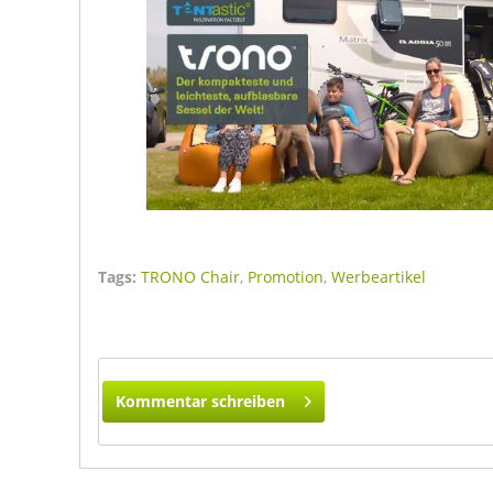
Tags:
TRONO Chair
,
Promotion
,
Werbeartikel
Kommentar schreiben