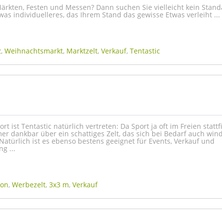
Märkten, Festen und Messen? Dann suchen Sie vielleicht kein Stan
twas individuelleres, das Ihrem Stand das gewisse Etwas verleiht ...
2
,
Weihnachtsmarkt
,
Marktzelt
,
Verkauf
,
Tentastic
t ist Tentastic natürlich vertreten: Da Sport ja oft im Freien stattfi
er dankbar über ein schattiges Zelt, das sich bei Bedarf auch win
 Natürlich ist es ebenso bestens geeignet für Events, Verkauf und
g ...
lon
,
Werbezelt
,
3x3 m
,
Verkauf