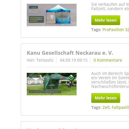
Sie verkaufen auf 
Faltzelt, sondern e
Mehr lesen
Tags:
ProPavillon 3
Kanu Gesellschaft Neckarau e. V.
Von: Tentastic
04.09.19 09:15
0 Kommentare
Auch im Bereich Spor
ein Verein im Somm
verschließen lässt.
Nachwuchsförderun
Mehr lesen
Tags:
Zelt
,
Faltpavil