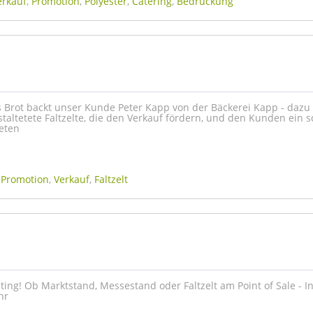
erkauf
,
Promotion
,
Polyester
,
Catering
,
Bedruckung
Brot backt unser Kunde Peter Kapp von der Bäckerei Kapp - dazu
staltetete Faltzelte, die den Verkauf fördern, und den Kunden ein 
ieten
,
Promotion
,
Verkauf
,
Faltzelt
ting! Ob Marktstand, Messestand oder Faltzelt am Point of Sale - I
hr