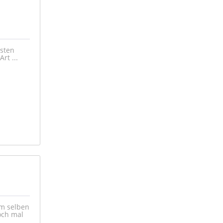
esten
rt ...
 am selben
och mal