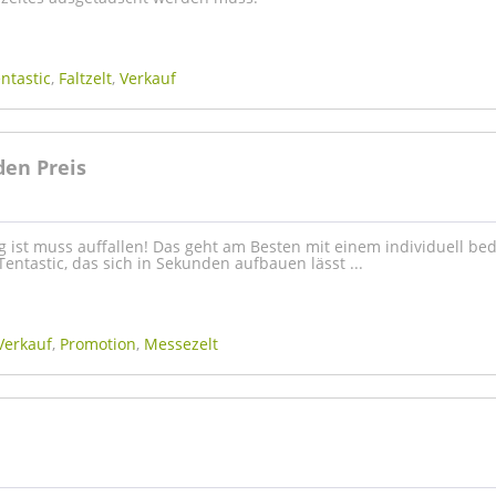
ntastic
,
Faltzelt
,
Verkauf
den Preis
g ist muss auffallen! Das geht am Besten mit einem individuell be
Tentastic, das sich in Sekunden aufbauen lässt ...
Verkauf
,
Promotion
,
Messezelt