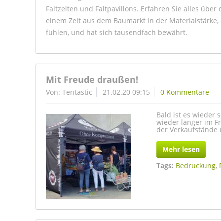
Faltzelten und Faltpavillons. Erfahren Sie alles über d
einem Zelt aus dem Baumarkt in der Materialstärke, d
fühlen, und hat sich tausendfach bewährt.
Mit Freude draußen!
Von: Tentastic
21.02.20 09:15
0 Kommentare
Bald ist es wieder 
wieder länger im F
der Verkaufstände u
Mehr lesen
Tags:
Bedruckung
,