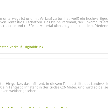
n unterwegs ist und mit Verkauf zu tun hat, weiß ein hochwertiges
t von Tentastic zu schätzen. Das kleine Packmaß, der unkomplitziert
as robuste und reißfeste Material überzeugen tausende zufriede
ester
,
Verkauf
,
Digitaldruck
hter Hingucker, das Inflatent. In diesem Fall bestellte das Landeskr
ein Tentastic Inflatent in der Größe 6x6 Meter, und wird so bei se
it von weither gesehen ...