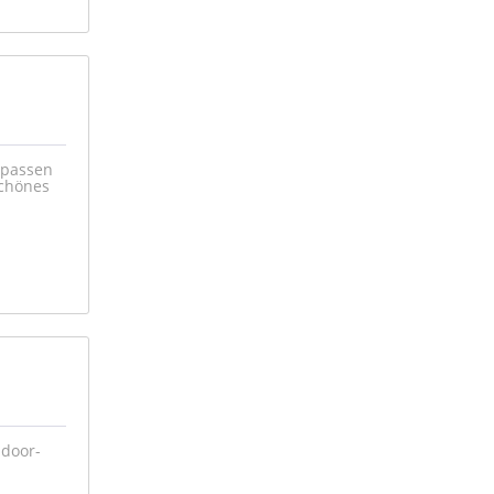
 passen
schönes
ndoor-