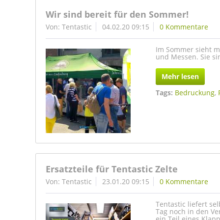
Wir sind bereit für den Sommer!
Von: Tentastic
04.02.20 09:15
0 Kommentare
Im Sommer sieht man
und Messen. Sie sin
Mehr lesen
Tags:
Bedruckung
,
Ersatzteile für Tentastic Zelte
Von: Tentastic
23.01.20 09:15
0 Kommentare
Tentastic liefert se
Tag noch in den Ve
ein Teil eines Kla