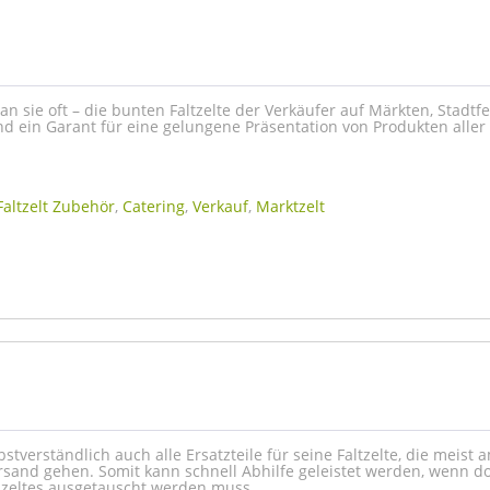
 sie oft – die bunten Faltzelte der Verkäufer auf Märkten, Stadtf
d ein Garant für eine gelungene Präsentation von Produkten aller A
Faltzelt Zubehör
,
Catering
,
Verkauf
,
Marktzelt
lbstverständlich auch alle Ersatzteile für seine Faltzelte, die meist
rsand gehen. Somit kann schnell Abhilfe geleistet werden, wenn d
ppzeltes ausgetauscht werden muss.