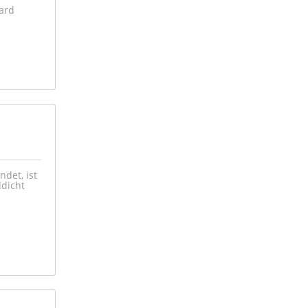
dard
ndet, ist
ddicht