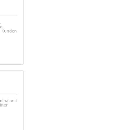
,
e,
ne Kunden
iminalamt
iner