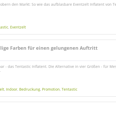
obern den Markt: So wie das aufblasbare Eventzelt Inflatent von T
astic
,
Eventzelt
llige Farben für einen gelungenen Auftritt
ar - das Tentastic Inflatent. Die Alternative in vier Größen - für Me
.
elt
,
Indoor
,
Bedruckung
,
Promotion
,
Tentastic