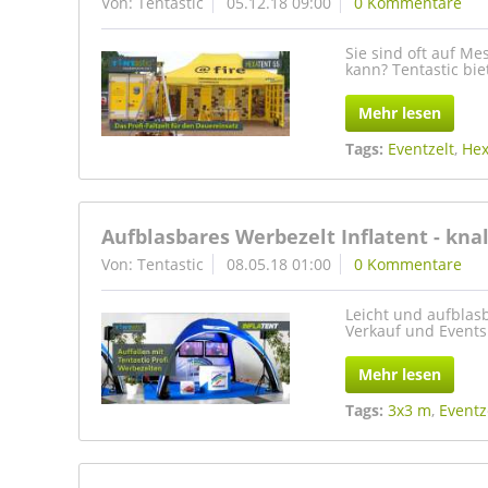
Von: Tentastic
05.12.18 09:00
0 Kommentare
Sie sind oft auf M
kann? Tentastic bie
Mehr lesen
Tags:
Eventzelt
,
Hex
Aufblasbares Werbezelt Inflatent - kna
Von: Tentastic
08.05.18 01:00
0 Kommentare
Leicht und aufblasb
Verkauf und Events
Mehr lesen
Tags:
3x3 m
,
Eventz