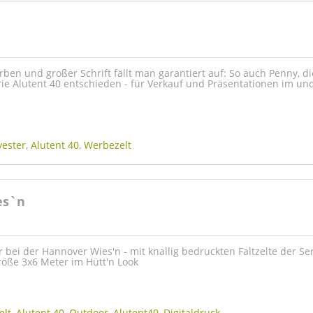
ben und großer Schrift fällt man garantiert auf: So auch Penny, di
erie Alutent 40 entschieden - für Verkauf und Präsentationen im un
yester
,
Alutent 40
,
Werbezelt
es`n
er bei der Hannover Wies'n - mit knallig bedruckten Faltzelte der Se
röße 3x6 Meter im Hütt'n Look
elt
,
Alutent 40
,
Outdoor
,
Alutent40
,
Digitaldruck