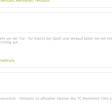
Eventzelt
,
Werbezelt
,
Tentastic
eht vor der Tür - für Events bei Sport und Verkauf fallen Sie mit e
richtig auf ...
italdruck
ionsreich - Tentastic ist offizieller Partner des TC Weinheim 1902 e