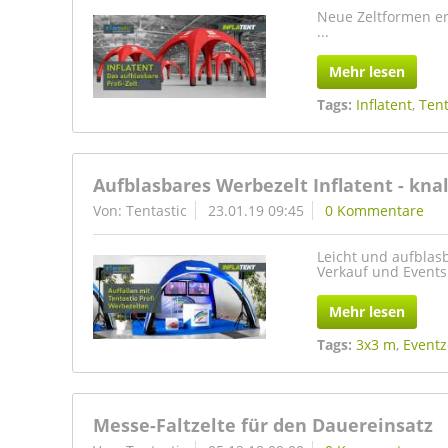
Neue Zeltformen er
...
Mehr lesen
Tags:
Inflatent
,
Tent
Aufblasbares Werbezelt Inflatent - kna
Von: Tentastic
23.01.19 09:45
0 Kommentare
Leicht und aufblasb
Verkauf und Events
Mehr lesen
Tags:
3x3 m
,
Eventz
Messe-Faltzelte für den Dauereinsatz