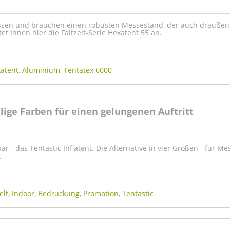
essen und brauchen einen robusten Messestand, der auch draußen
tet Ihnen hier die Faltzelt-Serie Hexatent 55 an.
atent
,
Aluminium
,
Tentatex 6000
llige Farben für einen gelungenen Auftritt
ar - das Tentastic Inflatent. Die Alternative in vier Größen - für Me
.
elt
,
Indoor
,
Bedruckung
,
Promotion
,
Tentastic