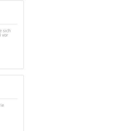
e sich
d vor
rie