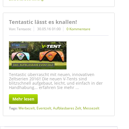
Tentastic lässt es knallen!
Von: Tentastic
30.05.16 01:00
0 Kommentare
Tentastic überrascht mit neuen, innovativen
Zeltserien 2016!! Die neuen V-Tents sind
blitzschnell aufgebaut, leicht, und einfach in der
Handhabung... erfahren Sie mehr ...
Mehr lesen
Tags:
Werbezelt
,
Eventzelt
,
Aufblasbares Zelt
,
Messezelt