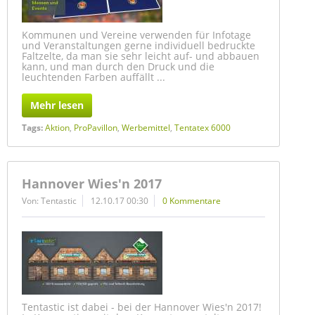
Kommunen und Vereine verwenden für Infotage
und Veranstaltungen gerne individuell bedruckte
Faltzelte, da man sie sehr leicht auf- und abbauen
kann, und man durch den Druck und die
leuchtenden Farben auffällt ...
Mehr lesen
Tags:
Aktion
,
ProPavillon
,
Werbemittel
,
Tentatex 6000
Hannover Wies'n 2017
Von: Tentastic
12.10.17 00:30
0 Kommentare
Tentastic ist dabei - bei der Hannover Wies'n 2017!