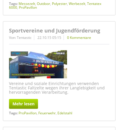
Tags:
Messezelt
,
Outdoor
,
Polyester
,
Werbezelt
,
Tentatex
6000
,
ProPavillon
Sportvereine und Jugendförderung
Von: Tentastic
22.10.15 05:15
0 Kommentare
Vereine und soziale Einrichtungen verwenden
Tentastic Faltzelte wegen ihrer Langlebigkeit und
hervorragenden Verarbeitung.
Mehr lesen
Tags:
ProPavillon
,
Feuerwehr
,
Edelstahl