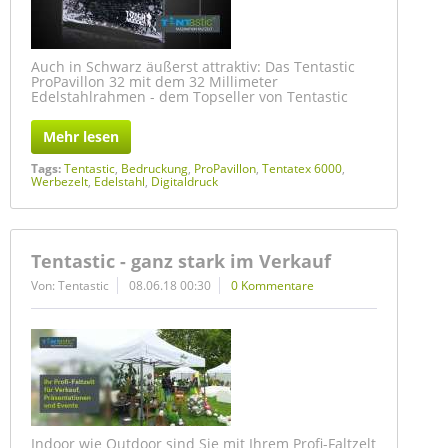
Auch in Schwarz äußerst attraktiv: Das Tentastic
ProPavillon 32 mit dem 32 Millimeter
Edelstahlrahmen - dem Topseller von Tentastic
Mehr lesen
Tags:
Tentastic
,
Bedruckung
,
ProPavillon
,
Tentatex 6000
,
Werbezelt
,
Edelstahl
,
Digitaldruck
Tentastic - ganz stark im Verkauf
Von: Tentastic
08.06.18 00:30
0 Kommentare
Indoor wie Outdoor sind Sie mit Ihrem Profi-Faltzelt