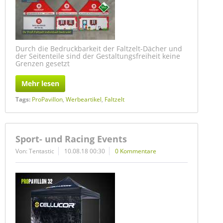
Durch die Bedruckbarkeit der Faltzelt-Dächer und
der Seitenteile sind der Gestaltungsfreiheit keine
Grenzen gesetzt
Mehr lesen
Tags:
ProPavillon
,
Werbeartikel
,
Faltzelt
Sport- und Racing Events
Von: Tentastic
10.08.18 00:30
0 Kommentare