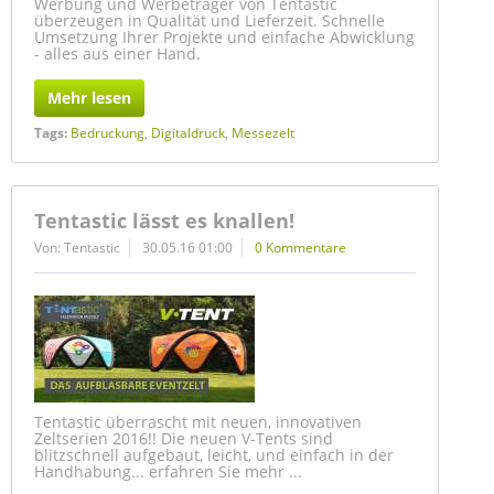
Werbung und Werbeträger von Tentastic
überzeugen in Qualität und Lieferzeit. Schnelle
Umsetzung Ihrer Projekte und einfache Abwicklung
- alles aus einer Hand.
Mehr lesen
Tags:
Bedruckung
,
Digitaldruck
,
Messezelt
Tentastic lässt es knallen!
Von: Tentastic
30.05.16 01:00
0 Kommentare
Tentastic überrascht mit neuen, innovativen
Zeltserien 2016!! Die neuen V-Tents sind
blitzschnell aufgebaut, leicht, und einfach in der
Handhabung... erfahren Sie mehr ...