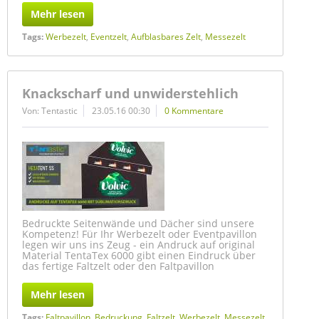
Mehr lesen
Tags:
Werbezelt
,
Eventzelt
,
Aufblasbares Zelt
,
Messezelt
Knackscharf und unwiderstehlich
Von: Tentastic
23.05.16 00:30
0 Kommentare
Bedruckte Seitenwände und Dächer sind unsere
Kompetenz! Für Ihr Werbezelt oder Eventpavillon
legen wir uns ins Zeug - ein Andruck auf original
Material TentaTex 6000 gibt einen Eindruck über
das fertige Faltzelt oder den Faltpavillon
Mehr lesen
Tags:
Faltpavillon
,
Bedruckung
,
Faltzelt
,
Werbezelt
,
Messezelt