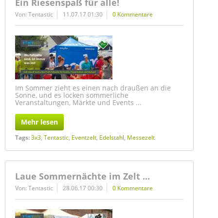
Ein Riesenspaß für alle!
Von: Tentastic
11.07.17 01:30
0 Kommentare
Im Sommer zieht es einen nach draußen an die
Sonne, und es locken sommerliche
Veranstaltungen, Märkte und Events ...
Mehr lesen
Tags:
3x3
,
Tentastic
,
Eventzelt
,
Edelstahl
,
Messezelt
Laue Sommernächte im Zelt ...
Von: Tentastic
28.06.17 00:30
0 Kommentare