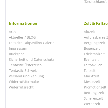
(Deutschland).
Informationen
Zelt & Faltz
AGB
Aluzelt
Aktuelles / BLOG
Aufblasbares Z
Faltzelte Faltpavillon Galerie
Bergungszelt
Impressum
Bogenzelt
Rückgabe
Edelstahlzelt
Sicherheit und Datenschutz
Eventzelt
Tentastic Österreich
Faltpavillon
Tentastic Schweiz
Faltzelt
Versand und Zahlung
Marktzelt
Widerrufsformular
Messezelt
Widerrufsrecht
Promotionzelt
Rettungszelt
Scherenzelt
Werbezelt