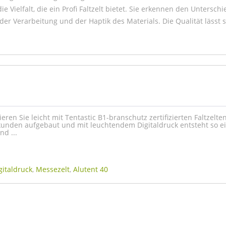
ie Vielfalt, die ein Profi Faltzelt bietet. Sie erkennen den Unterschi
er Verarbeitung und der Haptik des Materials. Die Qualität lässt s
eren Sie leicht mit Tentastic B1-branschutz zertifizierten Faltzelt
Sekunden aufgebaut und mit leuchtendem Digitaldruck entsteht so e
d ...
gitaldruck
,
Messezelt
,
Alutent 40