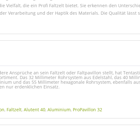
ie Vielfalt, die ein Profi Faltzelt bietet. Sie erkennen den Unterschi
er Verarbeitung und der Haptik des Materials. Die Qualität lässt s
re Ansprüche an sein Faltzelt oder Faltpavillon stellt, hat Tentasti
Sortiment. Das 32 Millimeter Rohrsystem aus Edelstahl, das 40 Mill
nium und das 55 Millimeter hexagonale Rohrsystem, ebenfalls au
en nur erdenklichen Einsatz.
lon
,
Faltzelt
,
Alutent 40
,
Aluminium
,
ProPavillon 32