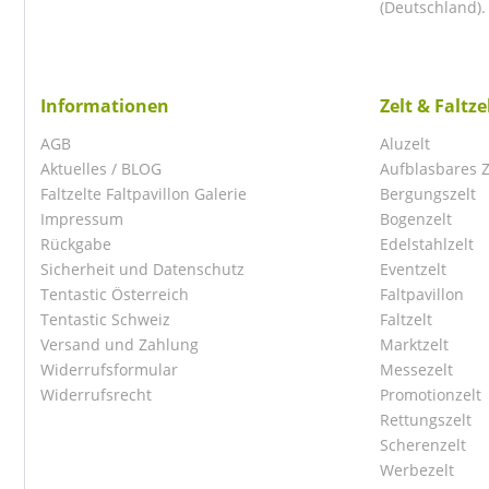
(Deutschland).
Informationen
Zelt & Faltz
AGB
Aluzelt
Aktuelles / BLOG
Aufblasbares Z
Faltzelte Faltpavillon Galerie
Bergungszelt
Impressum
Bogenzelt
Rückgabe
Edelstahlzelt
Sicherheit und Datenschutz
Eventzelt
Tentastic Österreich
Faltpavillon
Tentastic Schweiz
Faltzelt
Versand und Zahlung
Marktzelt
Widerrufsformular
Messezelt
Widerrufsrecht
Promotionzelt
Rettungszelt
Scherenzelt
Werbezelt